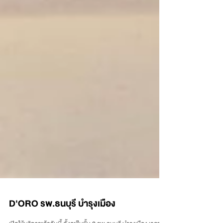
D'ORO รพ.ธนบุรี บำรุงเมือง