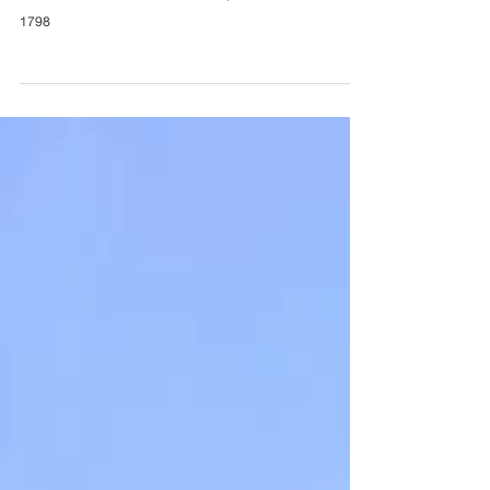
เปิดให้บริการแล้ววันนี้ ตั้งอยู่ในโครงการ Vi Plaza รพ.วิภาวดี
เวลาเปิดให้บริการ : 07:00-18:00 น. (ทุกวัน) เบอร์โทร : 084 874
1798