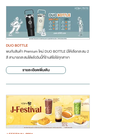
DUO BOTTLE
พบกับสินค้า Premium ใหม่ DUO BOTTLE มีให้เลือกสะสม 2
สี สามารถสะสมได้แล้ววันนี้ที่ร้านดิโอโร่ทุกสาขา
รายละเอียดเพิ่มเติม