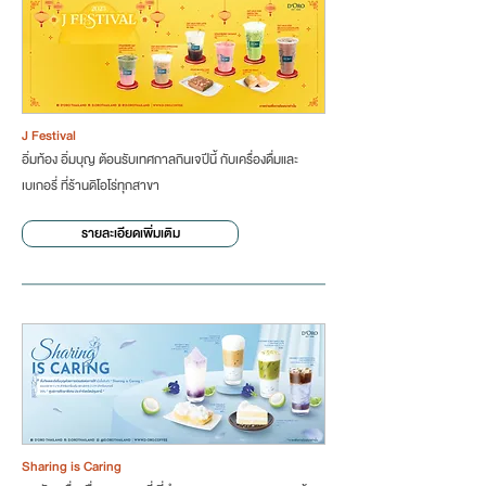
J Festival
อิ่มท้อง อิ่มบุญ ต้อนรับเทศกาลกินเจปีนี้ กับเครื่องดื่มและ
เบเกอรี่ ที่ร้านดิโอโร่ทุกสาขา
รายละเอียดเพิ่มเติม
Sharing is Caring