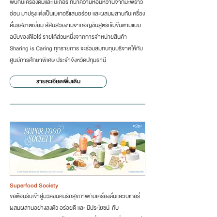
พบกับเครื่องดื่มและเบเกอรี่ ที่นำความหอมหวานจากมะพร้าว
อ่อน มาปรุงแต่งเป็นเบเกอรี่แสนอร่อย และผสมผสานกับเครื่อง
ดื่มรสชาติเยี่ยม สีสันสวยงามจากอัญชันสูตรเข้มข้นตามแบบ
ฉบับของดิโอโร่ รายได้ส่วนหนึ่งจากการจำหน่ายสินค้า
Sharing is Caring ทุกรายการ จะร่วมสมทบทุนบริจาคให้กับ
ศูนย์การศึกษาพิเศษ ประจำจังหวัดปทุมธานี
รายละเอียดเพิ่มเติม
Superfood Society
ขอต้อนรับเข้าสู่มวลชนคนรักสุขภาพกับเครื่องดื่มและเบเกอรี่
ผสมผสานอย่างลงตัว อร่อยดี และ มีประโยชน์ กับ