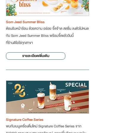
Som Jeed Summer Bliss
ต้อนรับหน้าร้อน ด้วยความ อร่อย จี๊ดจ๊าด สดชื่น ลงตัวไปหมด
กับ Som Jeed Summer Bliss พร้อมจี๊ดแล้ววันนี้
ที่ร้านดิโอโร่ทุกสาขา
รายละเอียดเพิ่มเติม
Signature Coffee Series
พบกับเมนูเครื่องดื่มใหม่ Signature Coffee Series จาก