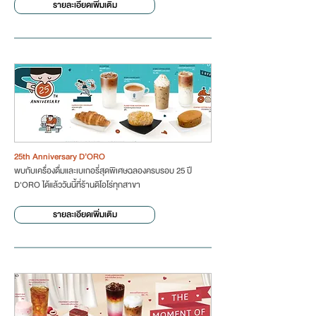
รายละเอียดเพิ่มเติม
25th Anniversary D’ORO
พบกับเครื่องดื่มและเบเกอรี่สุดพิเศษฉลองครบรอบ 25 ปี
D'ORO ได้แล้ววันนี้ที่ร้านดิโอโร่ทุกสาขา
รายละเอียดเพิ่มเติม