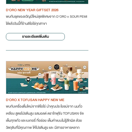
D'ORO NEW YEAR GIFTSET 2026
พบกับชุดของขวัญปีใหม่สุดพิเศษจาก
D'ORO x SOUR PEMI
ได้แล้ววันนี้ที่ร้านดิโอโร่ทุกสาขา
รายละเอียดเพิ่มเติม
D'ORO X TOFUSAN HAPPY NEW ME
พบกับ
เครื่องดื่มใหม่จากดิโอโร่ นำคุณประโยชน์จาก นมถั่ว
เหลือง สูตรโปรตีนสูง รสมอลต์ ตราโทฟุซัง TOFUSAN จัด
เต็มทุกแก้ว และเบเกอรี่ ที่อร่อย เต็มคำแบบไม่รู้สึกผิด ด้วย
วัตถุดิบที่มีคุณภาพ ให้โปรตีนสูง และ มีสารอาหารหลาก