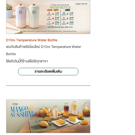
D'Oro Temperature Water Bottle
พบกับสินค้าพรีเมี่ยมใหม่ D'Oro Temperature Water
Bottle
ได้แล้ววันนี้ที่ร้านดิโอโร่ทุกสาขา
รายละเอียดเพิ่มเติม