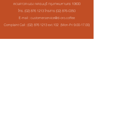
แขวงดาวคะนอง เขตธนบุรี กรุงเทพมหานคร 10600
โทร.
(02) 876 1213
โทรสาร
(02) 876-0350
E-mail : customerservice@d-oro.coffee
Complaint Call : (02)
876 1213
ext.102 (Mon-Fri
9.00-17.00)