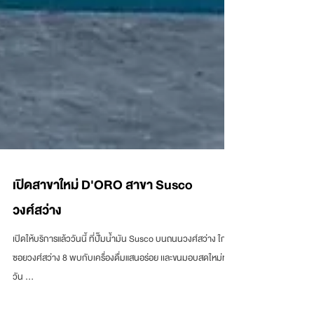
เปิดสาขาใหม่ D'ORO สาขา Susco
วงศ์สว่าง