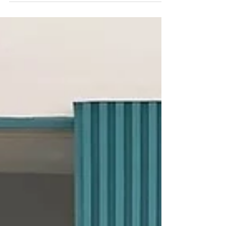
เปิดให้บริการแล้ววันนี้ ที่ปั๊มน้ำมัน Susco บนถนนวงศ์สว่าง ใกล้
ซอยวงศ์สว่าง 8 พบกับเครื่องดื่มแสนอร่อย เเละขนมอบสดใหม่ทุก
วัน ​...