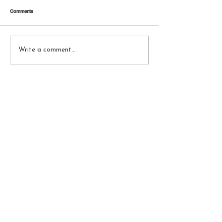
Comments
Write a comment...
Subscribe Now
BE THE FIRST TO KNOW
ABOUT OUR PROMOTIONS
AND SPECIAL DISCOUNTS!