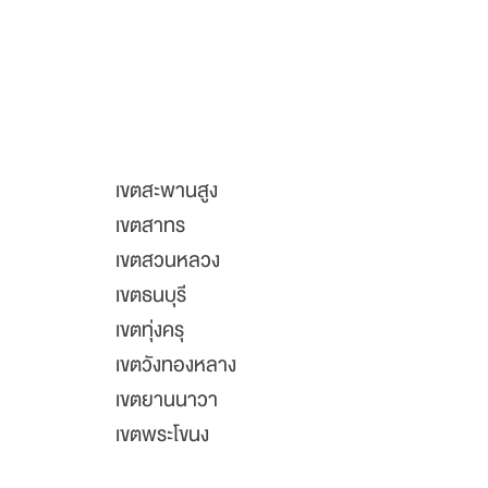
เขตสะพานสูง
เขตสาทร
เขตสวนหลวง
เขตธนบุรี
เขตทุ่งครุ
เขตวังทองหลาง
เขตยานนาวา
เขตพระโขนง