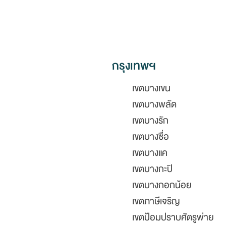
กรุงเทพฯ
เขตบางเขน
เขตบางพลัด
เขตบางรัก
เขตบางซื่อ
เขตบางแค
เขตบางกะปิ
เขตบางกอกน้อย
เขตภาษีเจริญ
เขตป้อมปราบศัตรูพ่าย