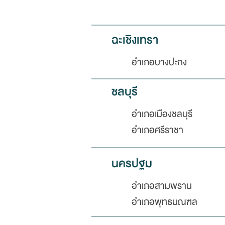
ฉะเชิงเทรา
อำเภอบางปะกง
ชลบุรี
อำเภอเมืองชลบุรี
อำเภอศรีราชา
นครปฐม
อำเภอสามพราน
อำเภอพุทธมณฑล