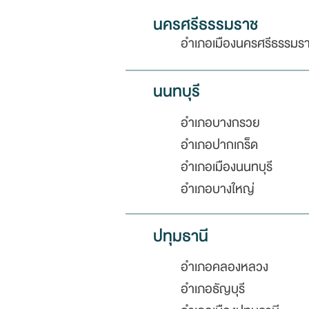
นครศรีธรรมราช
อำเภอเมืองนครศรีธรรมร
นนทบุรี
อำเภอบางกรวย
อำเภอปากเกร็ด
อำเภอเมืองนนทบุรี
อำเภอบางใหญ่
ปทุมธานี
อำเภอคลองหลวง
อำเภอธัญบุรี