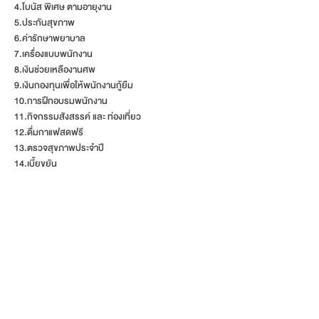
4.โบนัส พิเศษ ตามอายุงาน
5.ประกันสุขภาพ
6.ค่ารักษาพยาบาล
7.เครื่องแบบพนักงาน
8.เงินช่วยเหลืองานศพ
9.เงินกองทุนเพื่อให้พนักงานกู้ยืม
10.การฝึกอบรมพนักงาน
11.กิจกรรมสังสรรค์ และ ท่องเที่ยว
12.ดื่มกาแฟสดฟรี
13.ตรวจสุขภาพประจำปี
14.เบี้ยขยัน
15.ค่าน้ำมัน
16.ค่าโทรศัพท์
17.ค่าคอมมิชชั่น
18.Incentive
Subscribe Now