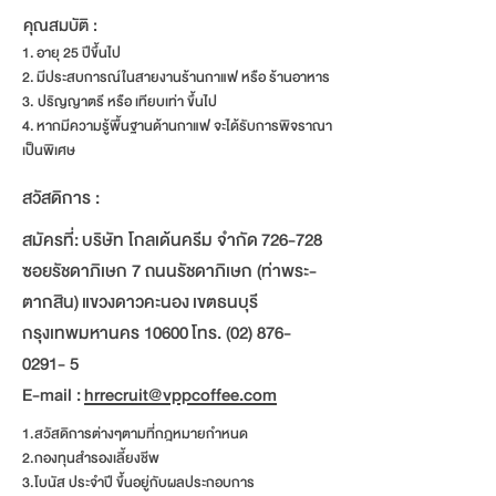
คุณสมบัติ :
1. อายุ 25 ปีขึ้นไป
2. มีประสบการณ์ในสายงานร้านกาแฟ หรือ ร้านอาหาร
3. ปริญญาตรี หรือ เทียบเท่า ขึ้นไป
4. หากมีความรู้พื้นฐานด้านกาแฟ จะได้รับการพิจราณา
เป็นพิเศษ
สวัสดิการ :
สมัครที่: บริษัท โกลเด้นครีม จำกัด 726-728
ซอยรัชดาภิเษก 7 ถนนรัชดาภิเษก (ท่าพระ-
ตากสิน) แขวงดาวคะนอง เขตธนบุรี
กรุงเทพมหานคร 10600 โทร.
(02) 876-
0291- 5
E-mail :
hrrecruit@vppcoffee.com
1.สวัสดิการต่างๆตามที่กฎหมายกำหนด
2.กองทุนสำรองเลี้ยงชีพ
3.โบนัส ประจำปี ขึ้นอยู่กับผลประกอบการ