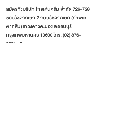
สมัครที่: บริษัท โกลเด้นครีม จำกัด 726-728
ซอยรัชดาภิเษก 7 ถนนรัชดาภิเษก (ท่าพระ-
ตากสิน) แขวงดาวคะนอง เขตธนบุรี
กรุงเทพมหานคร 10600 โทร.
(02) 876-
0291- 5
E-mail :
hrrecruit@vppcoffee.com
Subscribe Now
BE THE FIRST TO KNOW
ABOUT OUR PROMOTIONS
AND SPECIAL DISCOUNTS!
Personal Data
Protection Policy