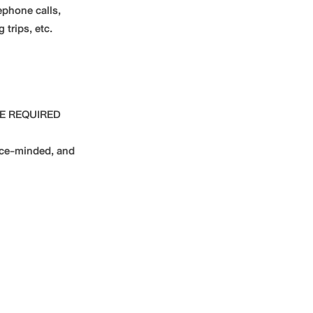
ephone calls,
trips, etc.
NCE REQUIRED
vice-minded, and