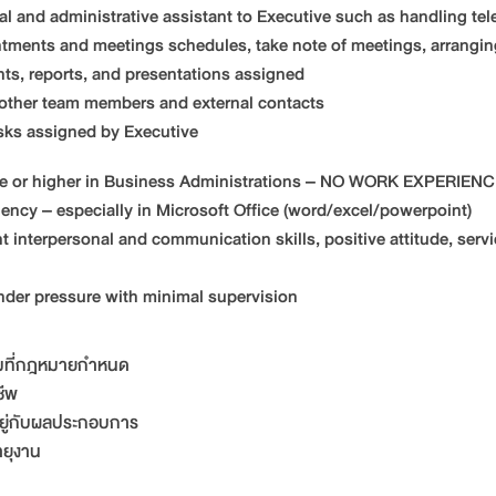
ial and administrative assistant to Executive such as handling tel
tments and meetings schedules, take note of meetings, arranging 
ts, reports, and presentations assigned
 other team members and external contacts
asks assigned by Executive
ree or higher in Business Administrations – NO WORK EXPERIE
iency – especially in Microsoft Office (word/excel/powerpoint)
t interpersonal and communication skills, positive attitude, ser
under pressure with minimal supervision
ามที่กฎหมายกำหนด
ชีพ
นอยู่กับผลประกอบการ
ายุงาน