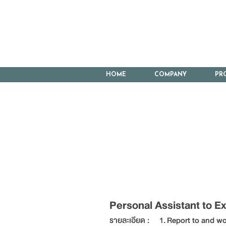
HOME
COMPANY
PR
Personal Assistant to Ex
Personal Assistant to E
รายละเอียด :
1. Report to and wo