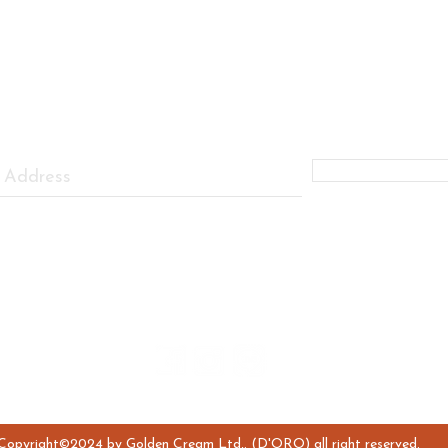
FIRST TO KNOW ABOUT OUR PROMOTIONS AND SPECIAL DI
Subscribe Now
Personal Data Protection Policy
Follow us:
Copyright©2024 by Golden Cream Ltd,. (D'ORO) all right reserved.