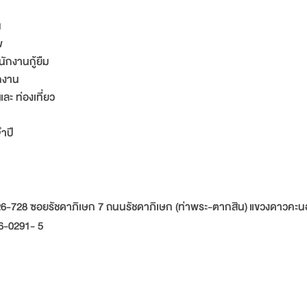
น
พ
นักงานกู้ยืม
กงาน
ละ ท่องเที่ยว
สมัครได้ที่
ำปี
 726-728 ซอยรัชดาภิเษก 7 ถนนรัชดาภิเษก (ท่าพระ-ตากสิน) แขวงดาวคะน
6-0291- 5