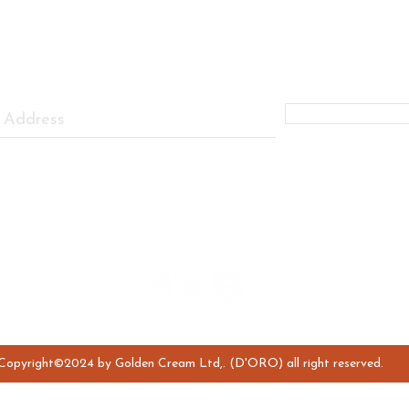
FIRST TO KNOW ABOUT OUR PROMOTIONS AND SPECIAL DI
Subscribe Now
Personal Data Protection Policy
Follow us:
Copyright©2024 by Golden Cream Ltd,. (D'ORO) all right reserved.