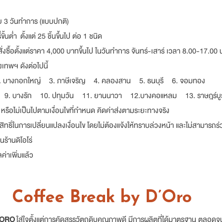
ย 3 วันทำการ (แบบปกติ)
นต่ำ ตั้งแต่ 25 ชิ้นขึ้นไป ต่อ 1 ชนิด
ั่งซื้อตั้งแต่ราคา 4,000 บาทขึ้นไป ในวันทำการ จันทร์-เสาร์ เวลา 8.00-17.00 
ทพฯ ดังต่อไปนี้
างกอกใหญ่ 3. ภาษีเจริญ 4. คลองสาน 5. ธนบุรี 6. จอมทอง
 บางรัก 10. ปทุมวัน 11. ยานนาวา 12.บางคอแหลม 13. ราษฎร์บู
ือไม่เป็นไปตามเงื่อนไขที่กำหนด คิดค่าส่งตามระยะทางจริง
ิ์ในการเปลี่ยนแปลงเงื่อนไข โดยไม่ต้องแจ้งให้ทราบล่วงหน้า และไม่สามารถ
ร้านดิโอโร่
าเพิ่มแล้ว
Coffee Break by D’Oro
’ORO
ใส่ใจตั้งแต่การคัดสรรวัตถุดิบคุณภาพดี มีการผลิตที่ได้มาตรฐาน ตลอดจนบ