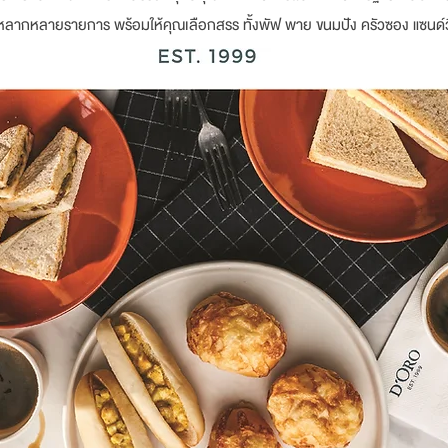
หลากหลายรายการ พร้อมให้คุณเลือกสรร ทั้งพัฟ พาย ขนมปัง ครัวซอง แซนด์วิ