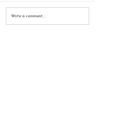
Write a comment...
Subscribe Now
BE THE FIRST TO KNOW
ABOUT OUR PROMOTIONS
AND SPECIAL DISCOUNTS!
Personal Data
Protection Policy