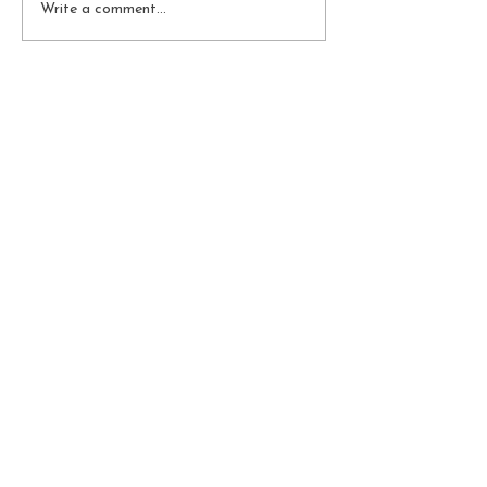
Write a comment...
Subscribe Now
BE THE FIRST TO KNOW
ABOUT OUR PROMOTIONS
AND SPECIAL DISCOUNTS!
Personal Data
Protection Policy
Follow us: