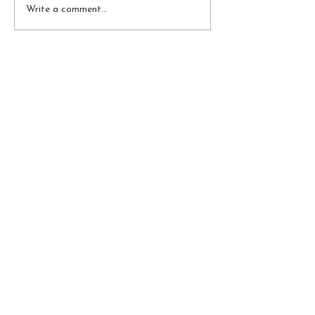
Write a comment...
Subscribe Now
BE THE FIRST TO KNOW
ABOUT OUR PROMOTIONS
AND SPECIAL DISCOUNTS!
Personal Data
Protection Policy
Follow us: