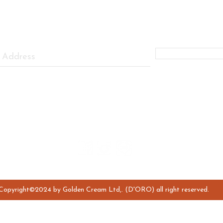
FIRST TO KNOW ABOUT OUR PROMOTIONS AND SPECIAL DI
Subscribe Now
Personal Data Protection Policy
Follow us:
Copyright©2024 by Golden Cream Ltd,. (D'ORO) all right reserved.