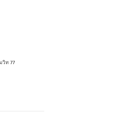
ุมวิท 77