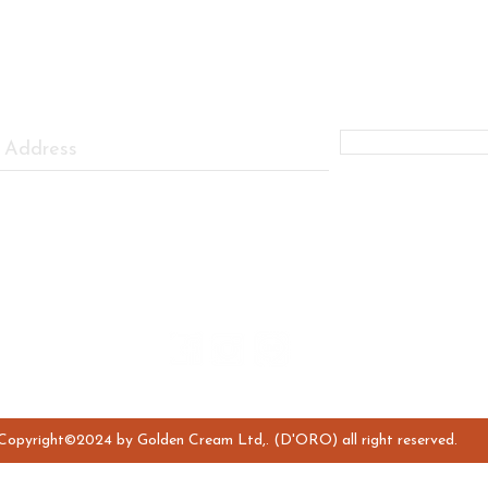
FIRST TO KNOW ABOUT OUR PROMOTIONS AND SPECIAL DI
Subscribe Now
Personal Data Protection Policy
Follow us:
Copyright©2024 by Golden Cream Ltd,. (D'ORO) all right reserved.